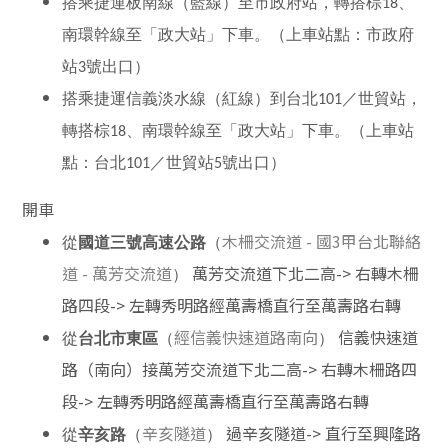
搭乘捷運板南線（藍線）至市政府站，轉搭棕18、
南環幹線至「政大站」下車。（上車站點：市政府
站3號出口）
搭乘捷運信義淡水線（紅線）到台北101／世貿站，
轉搭棕18、南環幹線至「政大站」下車。（上車站
點：台北101／世貿站5號出口）
開車
木柵交流道 - 國3甲台北聯絡
從
國道三號高速公路
（
道 - 萬芳交流道
萬芳交流道下北二高-> 右轉木柵
）
路四段-> 左轉秀明路經萬壽橋直行至萬壽路右轉
經信義快速道路南向
信義快速道
從
台北市東區
（
）
路（南向）接萬芳交流道下北二高-> 右轉木柵路四
段-> 左轉秀明路經萬壽橋直行至萬壽路右轉
辛亥隧道
過辛亥隧道-> 直行至興隆路
從
辛亥路
（
）