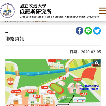
跳
到
主
要
內
首頁
/
系所簡介
/
聯絡資訊
容
區
塊
:::
:::
聯絡資訊
日期：2020-02-05