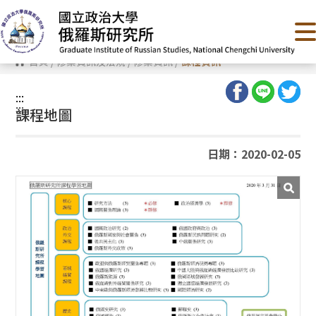
跳
到
主
要
內
首頁
/
修業資訊及法規
/
修業資訊
/
課程資訊
容
區
塊
:::
:::
課程地圖
日期：2020-02-05