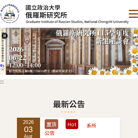
跳
到
主
要
內
容
區
塊
:::
最新公告
2026
2
置頂
Hot
系所
03
公告
Aug
M