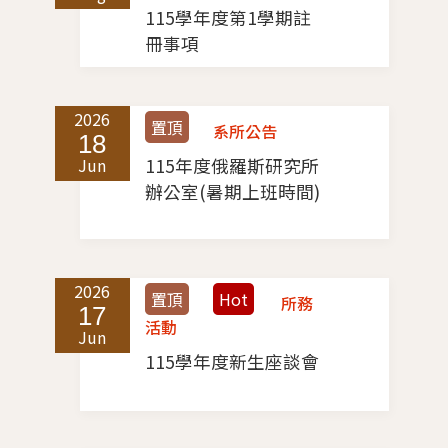
115學年度第1學期註
冊事項
2026
2
置頂
系所公告
18
Jun
115年度俄羅斯研究所
A
辦公室(暑期上班時間)
2026
2
置頂
Hot
所務
17
活動
Jun
A
115學年度新生座談會