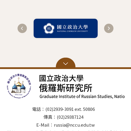
電話：(02)2939-3091 ext. 50806
傳真：(02)29387124
E-Mail：russia@nccu.edu.tw