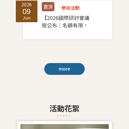
2026
2
置頂
學術活動
09
Jun
【2026國際研討會議
M
程公布｜名額有限，
敬請把握】
more
活動花絮