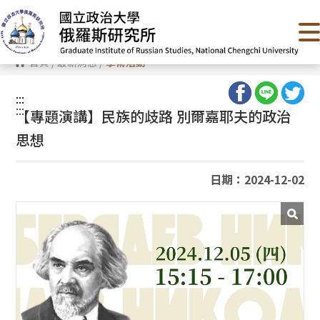
跳
到
主
要
內
首頁
/
最新消息
/
學術活動
容
區
塊
:::
:::
【專題演講】民族的歧路 別爾嘉耶夫的政治
思想
日期：2024-12-02