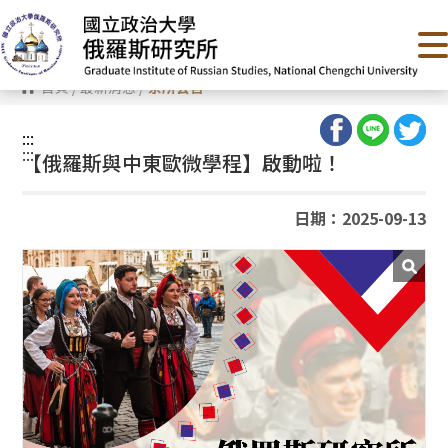
跳
到
主
要
內
首頁
/
最新消息
/
系所公告
容
區
塊
:::
:::
【俄羅斯與中東歐微學程】啟動啦！
日期：2025-09-13