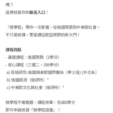
嗎？
這裡就是你的
最佳入口
！
「微學程」帶你一次掌握，從俄國現勢到中東歐社會。
不只是修課，更是通往歐亞視野的新大門！
課程亮點
-
基礎課程：俄國現勢（2學分）
-
核心課程（三選二，共6學分）
a)
區域研究-俄國與東歐國際關係（學士班) (外交系）
b)
俄國經濟（俄研所）*
c)
中東歐文化與社會（俄研所）*
微學程不需甄選，課程修畢，完成8學分
即可申請核發「微學程證書」！