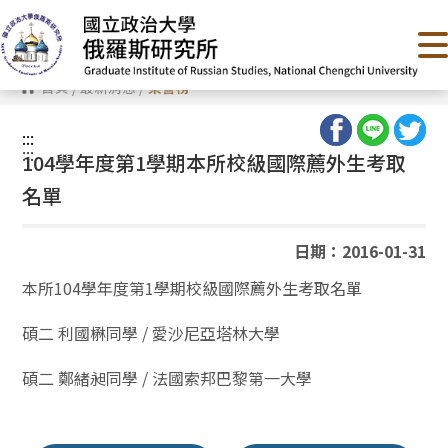
跳
到
主
要
內
首頁
/
最新消息
/
榮譽榜
容
區
塊
:::
:::
104學年度第1學期本所校級國際薦外生考取
名單
日期：2016-01-31
本所104學年度第1學期校級國際薦外生考取名單
碩二 利國楙同學 / 愛沙尼亞塔林大學
碩二 鄭緒昶同學 / 法國索邦巴黎第一大學