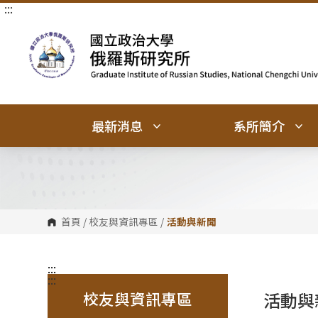
:::
跳
跳
到
到
主
主
要
要
內
內
容
容
區
區
塊
塊
最新消息
系所簡介
首頁
/
校友與資訊專區
/
活動與新聞
:::
:::
校友與資訊專區
活動與